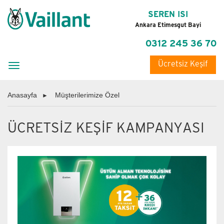
SEREN ISI
Ankara Etimesgut Bayi
0312 245 36 70
Ücretsiz Keşif
Toggle
navigation
Anasayfa
Müşterilerimize Özel
ÜCRETSİZ KEŞİF KAMPANYASI