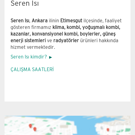
Seren Isı
Seren Isı
,
Ankara
ilinin
Etimesgut
ilçesinde, faaliyet
gösteren firmamız
klima, kombi, yoğuşmalı kombi,
kazanlar, konvansiyonel kombi, boylerler, güneş
enerji sistemleri
ve
radyatörler
ürünleri hakkında
hizmet vermektedir.
Seren Isı kimdir?
ÇALIŞMA SAATLERİ