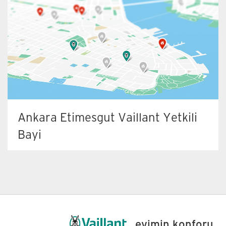
Ankara Etimesgut Vaillant Yetkili
Bayi
Adres:
Kazım Karabekir Mah. 2059. Sok. No:4/B /
Etimesgut / Ankara
Telefon:
0312 245 36 70
Gsm:
Faks:
0312 245 11 88
evimin konforu